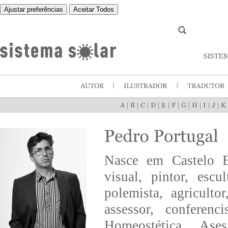
Ajustar preferências
Aceitar Todos
|
|
|
|
|
|
|
|
|
|
Nasce em Castelo B
visual, pintor, escul
polemista, agriculto
assessor, conferenc
Homeostética, Ases