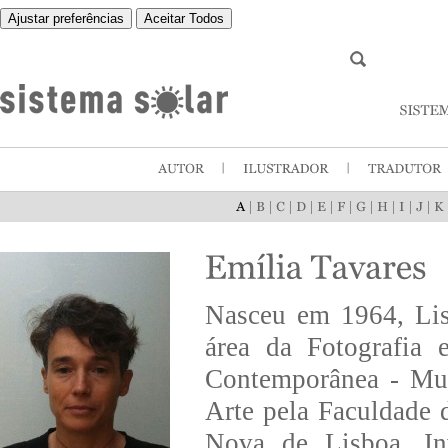
Ajustar preferências
Aceitar Todos
|
|
|
|
|
|
|
|
|
|
Nasceu em 1964, Lis
área da Fotografia
Contemporânea - Mus
Arte pela Faculdade 
Nova de Lisboa. Inv