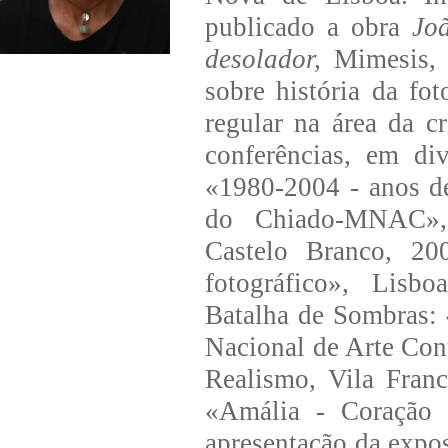
publicado a obra
Jo
desolador,
Mimesis, P
sobre história da fo
regular na área da c
conferências, em div
«1980-2004 - anos de
do Chiado-MNAC», 
Castelo Branco, 200
fotográfico», Lisbo
Batalha de Sombras:
Nacional de Arte Co
Realismo, Vila Fran
«Amália - Coração 
apresentação da expo