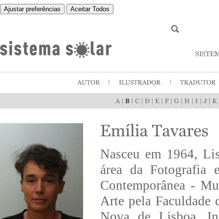
Ajustar preferências
Aceitar Todos
|
|
|
|
|
|
|
|
|
|
Nasceu em 1964, Lis
área da Fotografia
Contemporânea - Mus
Arte pela Faculdade 
Nova de Lisboa. Inv