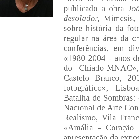
publicado a obra
Jo
desolador,
Mimesis, P
sobre história da fo
regular na área da c
conferências, em div
«1980-2004 - anos de
do Chiado-MNAC», 
Castelo Branco, 200
fotográfico», Lisbo
Batalha de Sombras:
Nacional de Arte Co
Realismo, Vila Fran
«Amália - Coração 
apresentação da expo