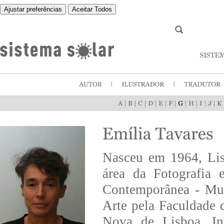
Ajustar preferências
Aceitar Todos
|
|
|
|
|
|
|
|
|
|
Nasceu em 1964, Lis
área da Fotografia
Contemporânea - Mus
Arte pela Faculdade 
Nova de Lisboa. Inv