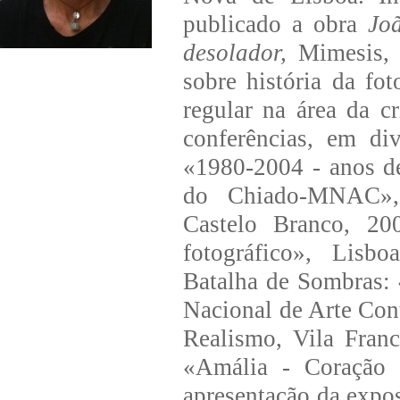
publicado a obra
Jo
desolador,
Mimesis, P
sobre história da fo
regular na área da c
conferências, em div
«1980-2004 - anos de
do Chiado-MNAC», 
Castelo Branco, 200
fotográfico», Lisbo
Batalha de Sombras:
Nacional de Arte Co
Realismo, Vila Fran
«Amália - Coração 
apresentação da expo