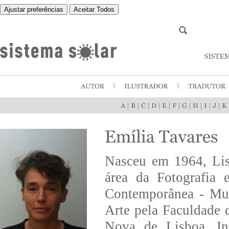
Ajustar preferências
Aceitar Todos
|
|
|
|
|
|
|
|
|
|
Nasceu em 1964, Lis
área da Fotografia
Contemporânea - Mus
Arte pela Faculdade 
Nova de Lisboa. Inv