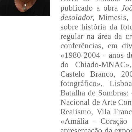
publicado a obra
Jo
desolador,
Mimesis, P
sobre história da fo
regular na área da c
conferências, em div
«1980-2004 - anos de
do Chiado-MNAC», 
Castelo Branco, 200
fotográfico», Lisbo
Batalha de Sombras:
Nacional de Arte Co
Realismo, Vila Fran
«Amália - Coração 
apresentação da expo