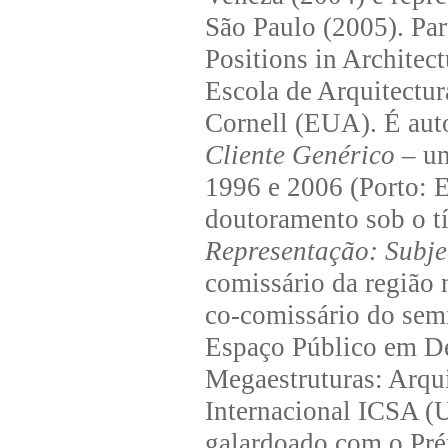
São Paulo (2005). Pa
Positions in Architec
Escola de Arquitectur
Cornell (EUA). É aut
Cliente Genérico
– um
1996 e 2006 (Porto: E
doutoramento sob o t
Representação: Subje
comissário da região 
co-comissário do semi
Espaço Público em De
Megaestruturas: Arqui
Internacional ICSA 
galardoado com o Pr