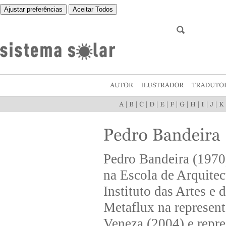
Ajustar preferências
Aceitar Todos
|
|
|
|
|
|
|
|
|
|
Pedro Bandeira (1970)
na Escola de Arquite
Instituto das Artes e 
Metaflux na represent
Veneza (2004) e repre