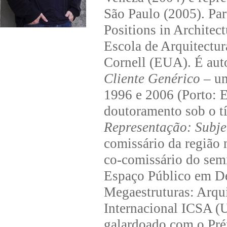
São Paulo (2005). Pa
Positions in Architec
Escola de Arquitectur
Cornell (EUA). É aut
Cliente Genérico
– um
1996 e 2006 (Porto: E
doutoramento sob o t
Representação: Subje
comissário da região 
co-comissário do semi
Espaço Público em De
Megaestruturas: Arqui
Internacional ICSA 
galardoado com o Pr