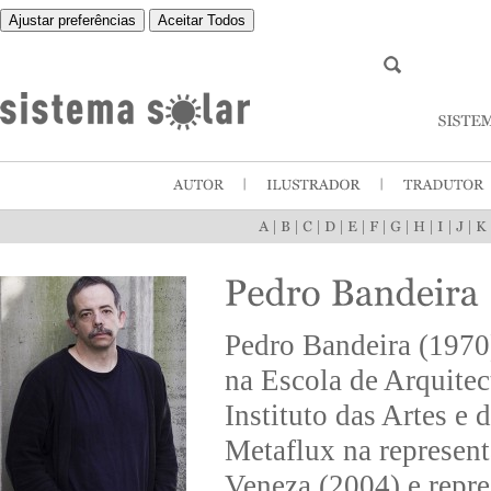
Ajustar preferências
Aceitar Todos
|
|
|
|
|
|
|
|
|
|
Pedro Bandeira (1970)
na Escola de Arquite
Instituto das Artes e 
Metaflux na represent
Veneza (2004) e repre