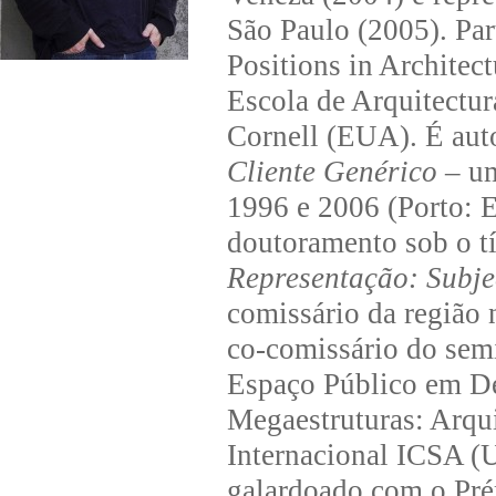
São Paulo (2005). Pa
Positions in Architec
Escola de Arquitectur
Cornell (EUA). É aut
Cliente Genérico
– um
1996 e 2006 (Porto: E
doutoramento sob o t
Representação: Subje
comissário da região 
co-comissário do semi
Espaço Público em De
Megaestruturas: Arqui
Internacional ICSA 
galardoado com o Pr