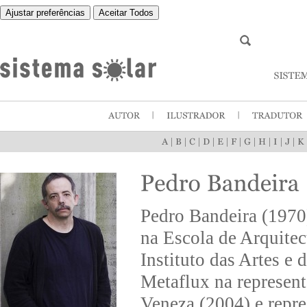
Ajustar preferências
Aceitar Todos
|
|
|
|
|
|
|
|
|
|
Pedro Bandeira (1970)
na Escola de Arquite
Instituto das Artes e 
Metaflux na represent
Veneza (2004) e repre