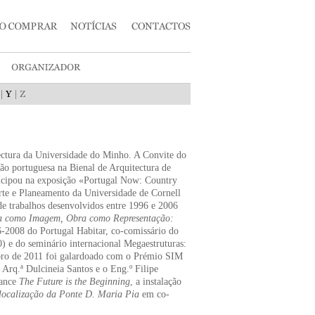
|
|
ectura da Universidade do Minho. A Convite do
ção portuguesa na Bienal de Arquitectura de
ticipou na exposição «Portugal Now: Country
rte e Planeamento da Universidade de Cornell
e trabalhos desenvolvidos entre 1996 e 2006
ra como Imagem, Obra como Representação:
6-2008 do Portugal Habitar, co-comissário do
 e do seminário internacional Megaestruturas:
bro de 2011 foi galardoado com o Prémio SIM
Arq.ª Dulcineia Santos e o Eng.º Filipe
mance
The Future is the Beginning
, a instalação
localização da Ponte D. Maria Pia
em co-