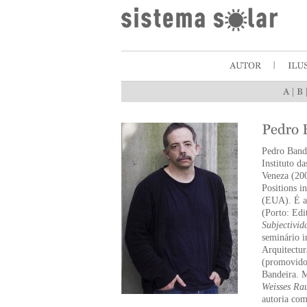
|
Pedro Bande
Instituto d
Veneza (200
Positions i
(EUA). É a
(Porto: Edi
Subjectivid
seminário i
Arquitectu
(promovido 
Bandeira. M
Weisses Ra
autoria co