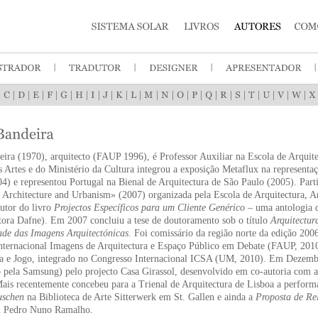
|
|
|
|
|
|
|
|
|
|
|
|
|
|
|
|
|
|
|
|
|
|
ira (1970), arquitecto (FAUP 1996), é Professor Auxiliar na Escola de Arquit
as Artes e do Ministério da Cultura integrou a exposição Metaflux na representa
4) e representou Portugal na Bienal de Arquitectura de São Paulo (2005). Par
n Architecture and Urbanism» (2007) organizada pela Escola de Arquitectura, A
utor do livro
Projectos Específicos para um Cliente Genérico
– uma antologia d
tora Dafne). Em 2007 concluiu a tese de doutoramento sob o título
Arquitectu
ade das Imagens Arquitectónicas
. Foi comissário da região norte da edição 200
nternacional Imagens de Arquitectura e Espaço Público em Debate (FAUP, 2010)
ra e Jogo, integrado no Congresso Internacional ICSA (UM, 2010). Em Dezem
pela Samsung) pelo projecto Casa Girassol, desenvolvido em co-autoria com a 
ais recentemente concebeu para a Trienal de Arquitectura de Lisboa a perfor
uschen
na Biblioteca de Arte Sitterwerk em St. Gallen e ainda a
Proposta de Re
m Pedro Nuno Ramalho.