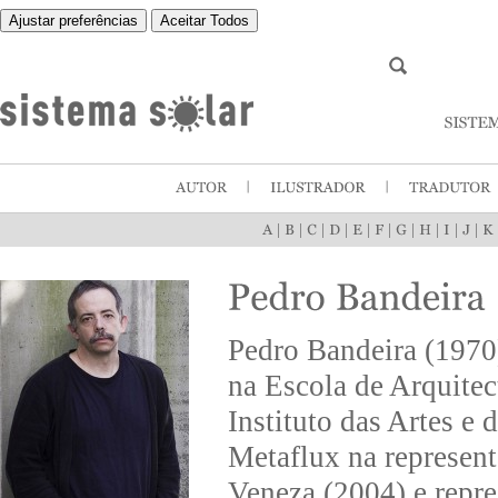
Ajustar preferências
Aceitar Todos
|
|
|
|
|
|
|
|
|
|
Pedro Bandeira (1970)
na Escola de Arquite
Instituto das Artes e 
Metaflux na represent
Veneza (2004) e repre