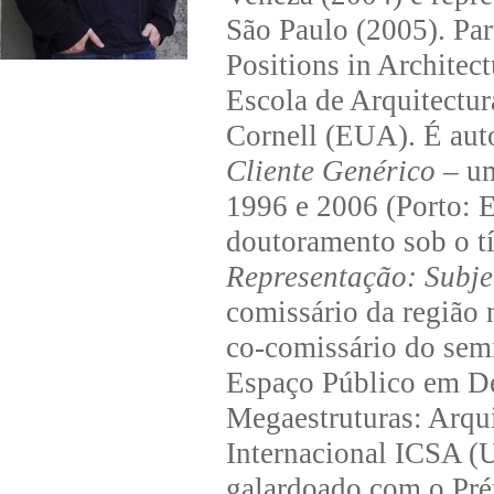
São Paulo (2005). Pa
Positions in Architec
Escola de Arquitectur
Cornell (EUA). É aut
Cliente Genérico
– um
1996 e 2006 (Porto: E
doutoramento sob o t
Representação: Subje
comissário da região 
co-comissário do semi
Espaço Público em De
Megaestruturas: Arqui
Internacional ICSA 
galardoado com o Pr