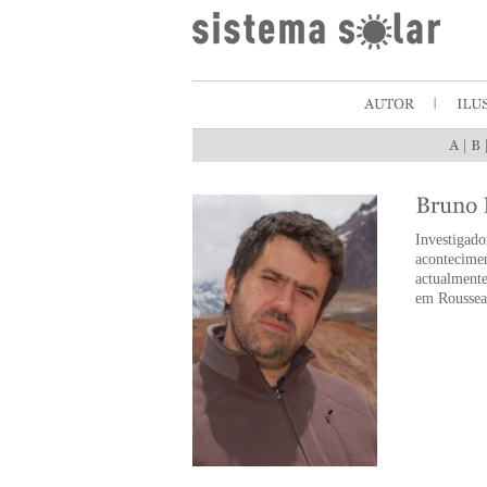
|
Investigad
acontecime
actualmente
em Roussea