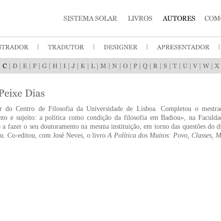
|
|
|
|
|
|
|
|
|
|
|
|
|
|
|
|
|
|
|
|
|
|
or do Centro de Filosofia da Universidade de Lisboa. Completou o mestra
nto e sujeito: a política como condição da filosofia em Badiou», na Faculda
 a fazer o seu doutoramento na mesma instituição, em torno das questões do dir
u. Co-editou, com José Neves, o livro
A Política dos Muitos: Povo, Classes, M