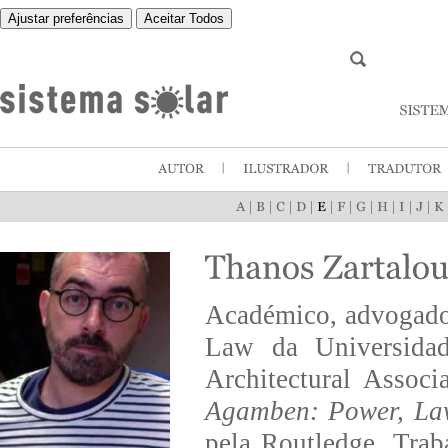
Ajustar preferências
Aceitar Todos
|
|
|
|
|
|
|
|
|
|
Académico, advogado e
Law da Universidad
Architectural Assoc
Agamben: Power, Law
pela Routledge. Trab