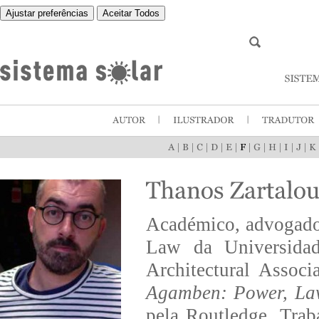
Ajustar preferências
Aceitar Todos
|
|
|
|
|
|
|
|
|
|
Académico, advogado e
Law da Universidad
Architectural Assoc
Agamben: Power, Law
pela Routledge. Trab