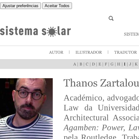
Ajustar preferências
Aceitar Todos
|
|
|
|
|
|
|
|
|
|
Académico, advogado e
Law da Universidad
Architectural Assoc
Agamben: Power, Law
pela Routledge. Trab