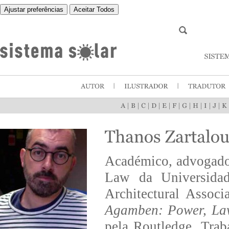
Ajustar preferências
Aceitar Todos
|
|
|
|
|
|
|
|
|
|
Académico, advogado e
Law da Universidad
Architectural Assoc
Agamben: Power, Law
pela Routledge. Trab