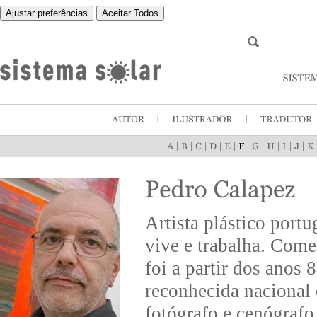
Ajustar preferências
Aceitar Todos
|
|
|
|
|
|
|
|
|
|
Artista plástico port
vive e trabalha. Come
foi a partir dos anos 
reconhecida nacional 
fotógrafo e cenógrafo