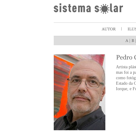
|
Artista plá
mas foi a p
como fotógr
Estado da 
Iorque, e F