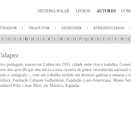
|
|
|
|
|
|
|
|
|
|
|
|
|
|
|
|
|
|
|
|
|
|
stico português, nasceu em Lisboa em 1953, cidade onde vive e trabalha. Começ
artir dos anos 80 que deu início a uma carreira de pintor reconhecida nacional 
afo e cenógrafo –, com um trabalho exibido em diversas galerias e museus e re
Cultura, Fundação Calouste Gulbenkian, Fundação Luso-Americana, Museu Ser
undació Pilar i Joan Miró, em Maiorca, Espanha.