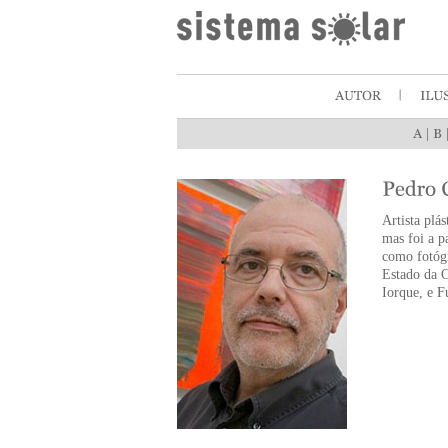
|
Artista plá
mas foi a p
como fotógr
Estado da 
Iorque, e F