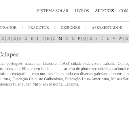
|
|
|
|
|
|
|
|
|
|
|
|
|
|
|
|
|
|
|
|
|
|
stico português, nasceu em Lisboa em 1953, cidade onde vive e trabalha. Começ
artir dos anos 80 que deu início a uma carreira de pintor reconhecida nacional 
afo e cenógrafo –, com um trabalho exibido em diversas galerias e museus e re
Cultura, Fundação Calouste Gulbenkian, Fundação Luso-Americana, Museu Ser
undació Pilar i Joan Miró, em Maiorca, Espanha.