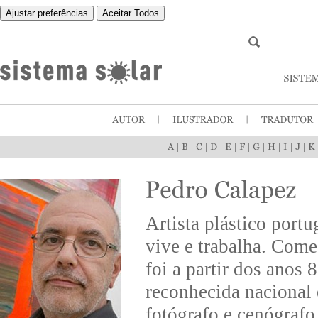
Ajustar preferências
Aceitar Todos
|
|
|
|
|
|
|
|
|
|
Artista plástico port
vive e trabalha. Come
foi a partir dos anos 
reconhecida nacional 
fotógrafo e cenógrafo