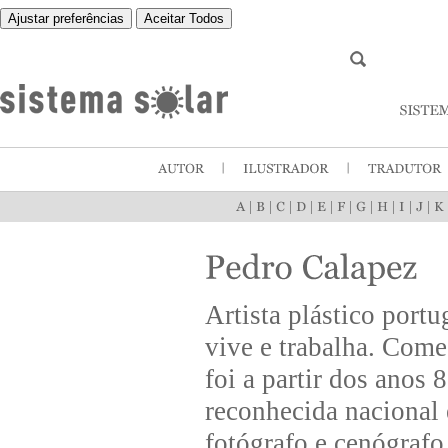
Ajustar preferências
Aceitar Todos
|
|
|
|
|
|
|
|
|
|
Artista plástico port
vive e trabalha. Come
foi a partir dos anos 
reconhecida nacional 
fotógrafo e cenógrafo