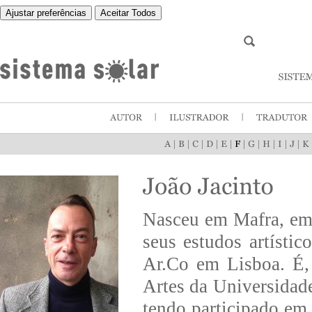
Ajustar preferências
Aceitar Todos
|
|
|
|
|
|
|
|
|
|
Nasceu em Mafra, em
seus estudos artíst
Ar.Co em Lisboa. É,
Artes da Universidad
tendo participado em 