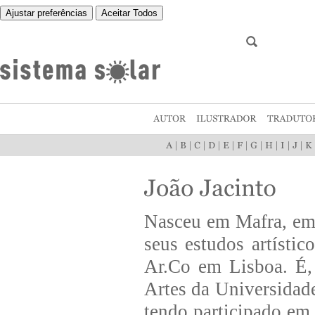
Ajustar preferências
Aceitar Todos
|
|
|
|
|
|
|
|
|
|
Nasceu em Mafra, em
seus estudos artíst
Ar.Co em Lisboa. É,
Artes da Universidad
tendo participado em 