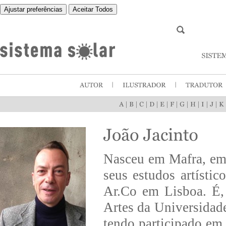
Ajustar preferências
Aceitar Todos
|
|
|
|
|
|
|
|
|
|
Nasceu em Mafra, em
seus estudos artíst
Ar.Co em Lisboa. É,
Artes da Universidad
tendo participado em 