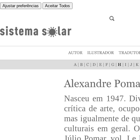
Ajustar preferências
Aceitar Todos
|
|
|
|
|
|
|
|
|
|
Nasceu em 1947. Divi
crítica de arte, ocup
mas igualmente de que
culturais em geral. 
Júlio Pomar, vol. I e 