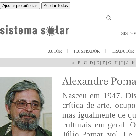
Ajustar preferências
Aceitar Todos
|
|
|
|
|
|
|
|
|
|
Nasceu em 1947. Divi
crítica de arte, ocup
mas igualmente de que
culturais em geral. 
Júlio Pomar, vol. I e 