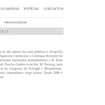
|
|
-se não apenas das artes plásticas e fotografia
 Organizou e prefaciou o
Catalogue Raisonné
de
omissariou exposições, nomeadamente a de Xana
s de Pancho Guedes
(com Rui M. Pereira), para
ria da fotografia de Portugal e Moçambique.
tista «espontâneo» Jorge Soares. Desde 2006 é
mar.