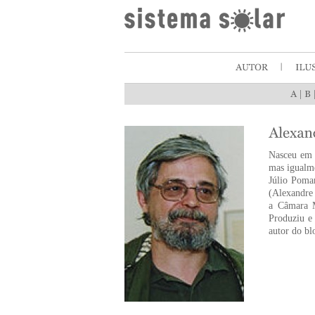
|
Nasceu em 1
mas igualme
Júlio Pomar
(Alexandre 
a Câmara M
Produziu e
autor do bl