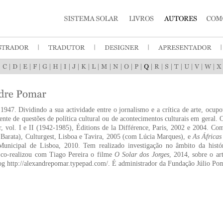
|
|
|
|
|
|
|
|
|
|
|
|
|
|
|
|
|
|
|
|
|
|
947. Dividindo a sua actividade entre o jornalismo e a crítica de arte, ocupou
nte de questões de política cultural ou de acontecimentos culturais em geral.
, vol. I e II (1942-1985), Éditions de la Différence, Paris, 2002 e 2004. C
Barata), Culturgest, Lisboa e Tavira, 2005 (com Lúcia Marques), e
As África
unicipal de Lisboa, 2010. Tem realizado investigação no âmbito da histó
 co-realizou com Tiago Pereira o filme
O Solar dos Jorges
, 2014, sobre o ar
og http://alexandrepomar.typepad.com/. É administrador da Fundação Júlio Po