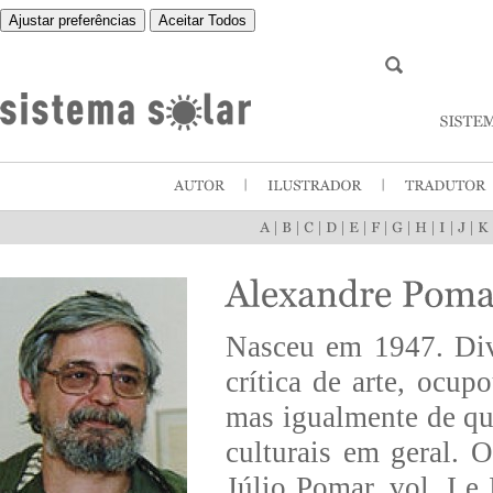
Ajustar preferências
Aceitar Todos
|
|
|
|
|
|
|
|
|
|
Nasceu em 1947. Divi
crítica de arte, ocup
mas igualmente de que
culturais em geral. 
Júlio Pomar, vol. I e 