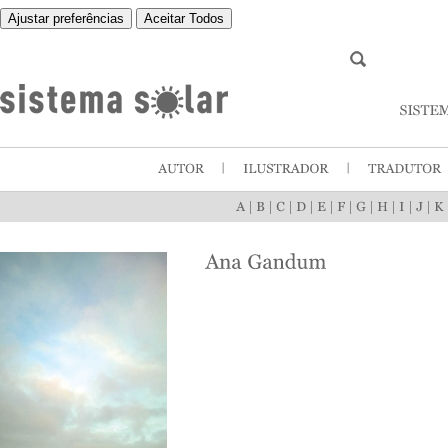
Ajustar preferências
Aceitar Todos
|
|
|
|
|
|
|
|
|
|