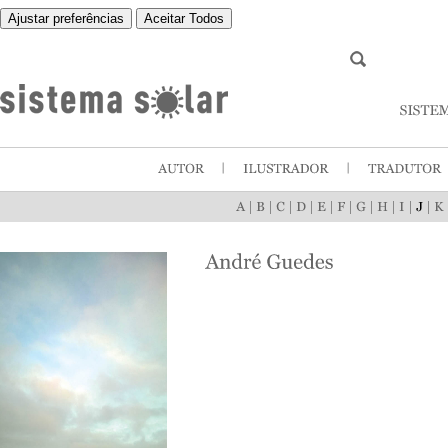
Ajustar preferências
Aceitar Todos
|
|
|
|
|
|
|
|
|
|