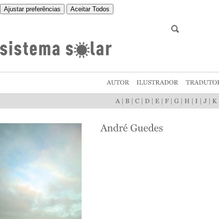
Ajustar preferências
Aceitar Todos
|
|
|
|
|
|
|
|
|
|