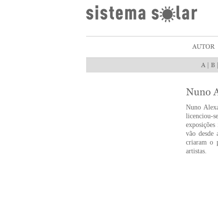
|
Nuno Alexa
licenciou-
exposições 
vão desde a
criaram o 
artistas.