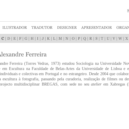
|
|
|
|
|
|
|
|
|
|
|
|
|
|
|
|
|
|
|
|
|
|
ndre Ferreira (Torres Vedras, 1973) estudou Sociologia na Universidade No
se em Escultura na Faculdade de Belas-Artes da Universidade de Lisboa e
individuais e colectivas em Portugal e no estrangeiro. Desde 2004 que colab
 escultura à fotografia, passando pela curadoria, realização de filmes ou d
projecto multidisciplinar BREGAS, com sede no seu
atelier
em Xabregas (Li