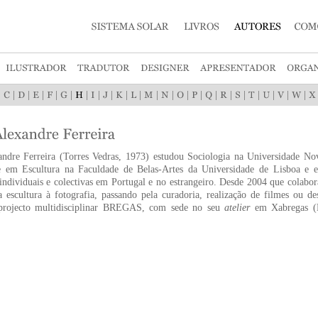
|
|
|
|
|
|
|
|
|
|
|
|
|
|
|
|
|
|
|
|
|
|
ndre Ferreira (Torres Vedras, 1973) estudou Sociologia na Universidade No
se em Escultura na Faculdade de Belas-Artes da Universidade de Lisboa e
individuais e colectivas em Portugal e no estrangeiro. Desde 2004 que colab
 escultura à fotografia, passando pela curadoria, realização de filmes ou d
projecto multidisciplinar BREGAS, com sede no seu
atelier
em Xabregas (Li