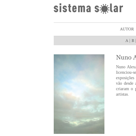
|
Nuno Alexa
licenciou-
exposições 
vão desde a
criaram o 
artistas.