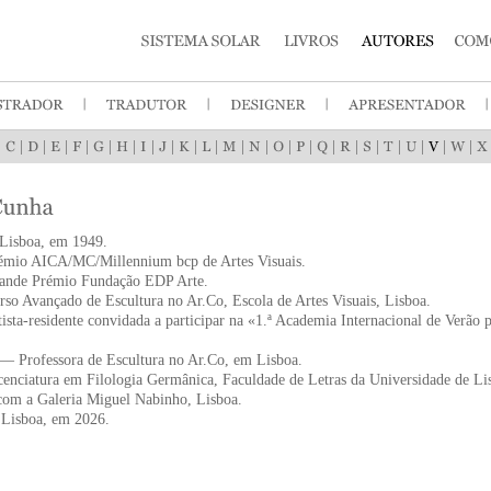
|
|
|
|
|
|
|
|
|
|
|
|
|
|
|
|
|
|
|
|
|
|
Lisboa, em 1949.
mio AICA/MC/Millennium bcp de Artes Visuais.
nde Prémio Fundação EDP Arte.
o Avançado de Escultura no Ar.Co, Escola de Artes Visuais, Lisboa.
sta-residente convidada a participar na «1.ª Academia Internacional de Verão p
— Professora de Escultura no Ar.Co, em Lisboa.
nciatura em Filologia Germânica, Faculdade de Letras da Universidade de Li
com a Galeria Miguel Nabinho, Lisboa.
Lisboa, em 2026.