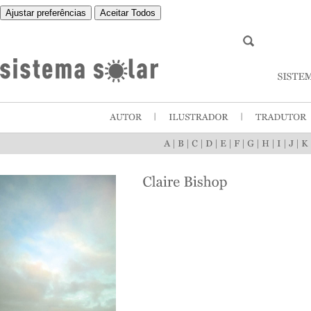
Ajustar preferências
Aceitar Todos
|
|
|
|
|
|
|
|
|
|