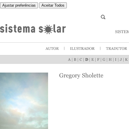
Ajustar preferências
Aceitar Todos
|
|
|
|
|
|
|
|
|
|