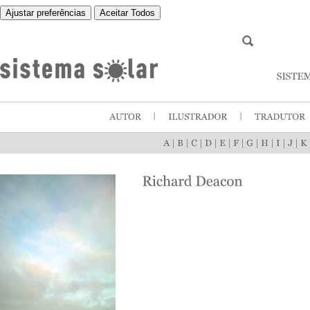
Ajustar preferências
Aceitar Todos
|
|
|
|
|
|
|
|
|
|