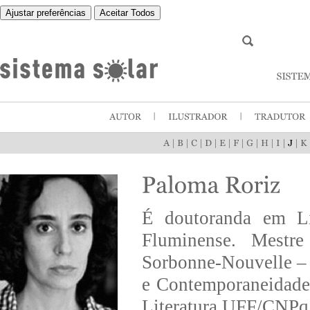
Ajustar preferências
Aceitar Todos
|
|
|
|
|
|
|
|
|
|
É doutoranda em Li
Fluminense. Mestr
Sorbonne-Nouvelle – 
e Contemporaneidade
Literatura UFF/CNPq