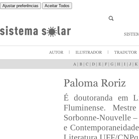
Ajustar preferências
Aceitar Todos
|
|
|
|
|
|
|
|
|
|
É doutoranda em Li
Fluminense. Mestr
Sorbonne-Nouvelle – 
e Contemporaneidade
Literatura UFF/CNPq