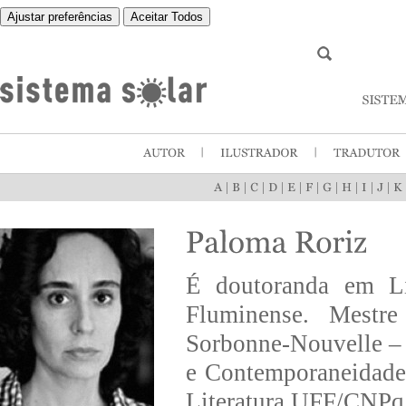
Ajustar preferências
Aceitar Todos
|
|
|
|
|
|
|
|
|
|
É doutoranda em Li
Fluminense. Mestr
Sorbonne-Nouvelle – 
e Contemporaneidade
Literatura UFF/CNPq