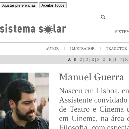
Ajustar preferências
Aceitar Todos
|
|
|
|
|
|
|
|
|
|
Nasceu em Lisboa, e
Assistente convidado
de Teatro e Cinema d
em Cinema, na área 
Filosofia, com espec