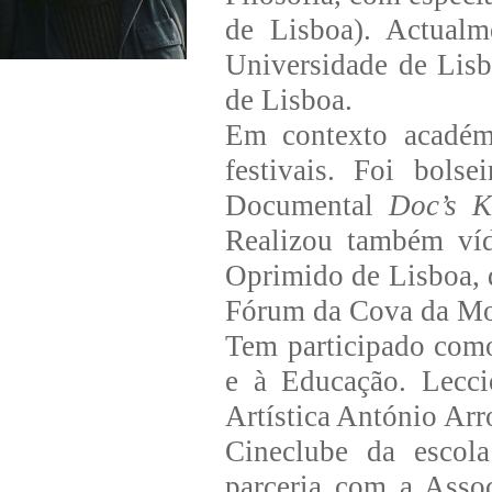
de Lisboa). Actualm
Universidade de Lisb
de Lisboa.
Em contexto académi
festivais. Foi bols
Documental
Doc’s K
Realizou também víd
Oprimido de Lisboa,
Fórum da Cova da Mo
Tem participado como
e à Educação. Lecci
Artística António Arr
Cineclube da escol
parceria com a Asso