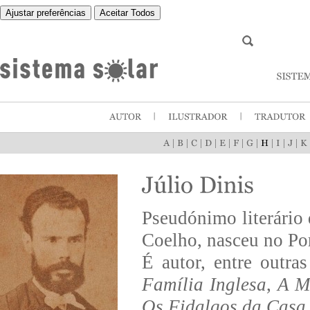
Ajustar preferências
Aceitar Todos
|
|
|
|
|
|
|
|
|
|
Pseudónimo literário
Coelho, nasceu no Po
É autor, entre outra
Família Inglesa
,
A M
Os Fidalgos da Casa