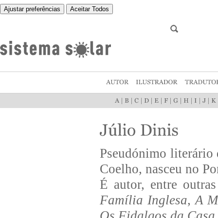
Ajustar preferências
Aceitar Todos
|
|
|
|
|
|
|
|
|
|
Pseudónimo literário
Coelho, nasceu no Po
É autor, entre outra
Família Inglesa
,
A M
Os Fidalgos da Casa