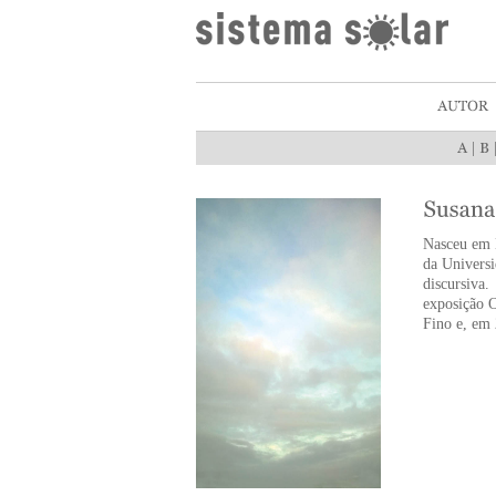
|
Nasceu em É
da Universi
discursiva
exposição 
Fino e, em 