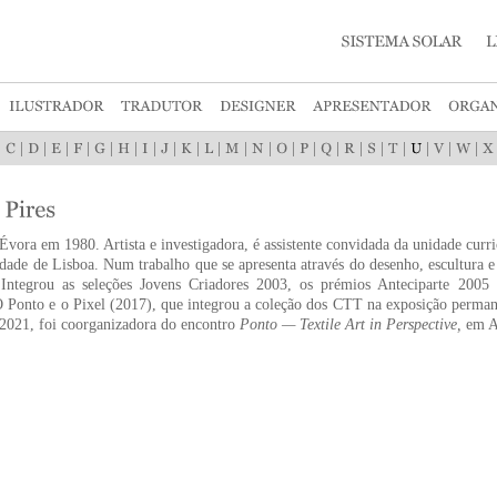
|
|
|
|
|
|
|
|
|
|
|
|
|
|
|
|
|
|
|
|
|
|
vora em 1980. Artista e investigadora, é assistente convidada da unidade curr
dade de Lisboa. Num trabalho que se apresenta através do desenho, escultura e
. Integrou as seleções Jovens Criadores 2003, os prémios Anteciparte 2005
O Ponto e o Pixel (2017), que integrou a coleção dos CTT na exposição perma
2021, foi coorganizadora do encontro
Ponto — Textile Art in Perspective,
em Ar