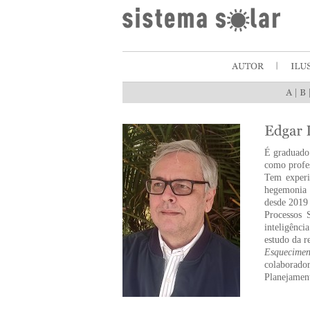
|
É graduado
como profes
Tem experi
hegemonia t
desde 2019
Processos 
inteligênc
estudo da r
Esquecimen
colaborado
Planejamen