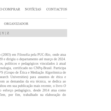
|
|
(2003) em Filosofia pela PUC-Rio, onde atua
20 e dirigiu o departamento até março de 2024.
, políticos e pedagógicos vinculados à atual
nologia, certificado no CNPq-Brasil. Participa
S (Grupo de Ética e Mediação Algorítmica de
arch Universities) para assuntos de ética e
com as demandas da era técnica, se dedica ao
sultou em sua publicação mais recente, o livro
O
o esforço pedagógico, desde 2014 atua como
Tem, por fim, trabalhado na elaboração do