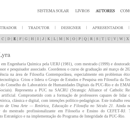
|
|
|
|
|
|
|
|
|
|
|
|
|
|
|
|
|
|
|
|
|
|
 em Engenharia Química pela UERJ (1981), com mestrado (1999) e doutorado 
sor e pesquisador associado. Coordenou o curso de graduação até março de 20
ência na área de Filosofia Contemporânea, especialmente em problemas éticos
ecnológica. Criou e lidera o Grupo de Estudos e Pesquisa em Filosofia da Tec
 do Conselho do Laboratório de Humanidades Digitais da PUC-Rio e do EMAP
Sociais). Representa a PUC na SACRU (Strategic Alliance of Catholic Rese
ia artificial. Comprometido com a formação de professores capazes de lidar 
etórica, clássica e digital, com intenções político-pedagógicas. Este trabalho re
to de Uma Arte — Retórica, Educação e Filosofia no Século 21
. Ainda n
r do mestrado profissionalizante em Filosofia e Ensino do CEFET-RJ. 
to Estratégico e na implementação do Programa de Integridade da PUC-Rio.