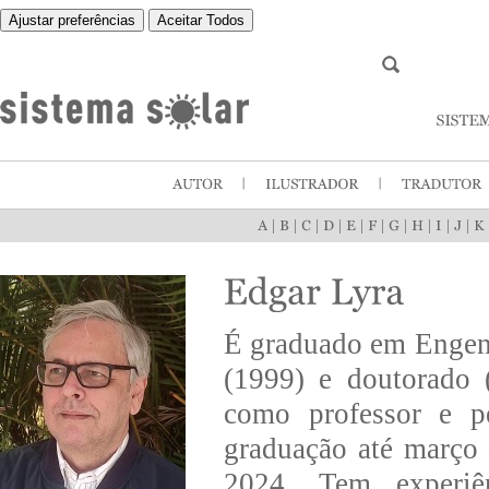
Ajustar preferências
Aceitar Todos
|
|
|
|
|
|
|
|
|
|
É graduado em Engen
(1999) e doutorado 
como professor e p
graduação até março 
2024. Tem experiê