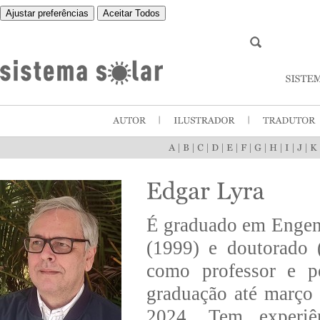
Ajustar preferências
Aceitar Todos
|
|
|
|
|
|
|
|
|
|
É graduado em Engen
(1999) e doutorado 
como professor e p
graduação até março 
2024. Tem experiê