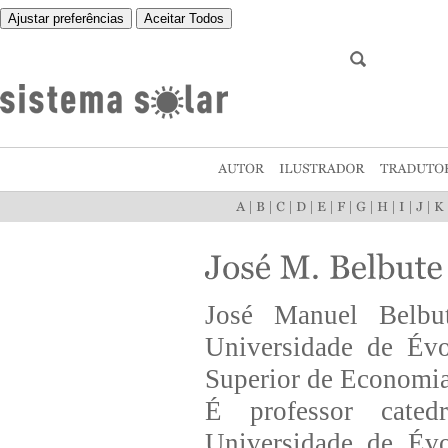
Ajustar preferências
Aceitar Todos
|
|
|
|
|
|
|
|
|
|
José Manuel Belbu
Universidade de Évo
Superior de Economia
É professor cate
Universidade de Évo