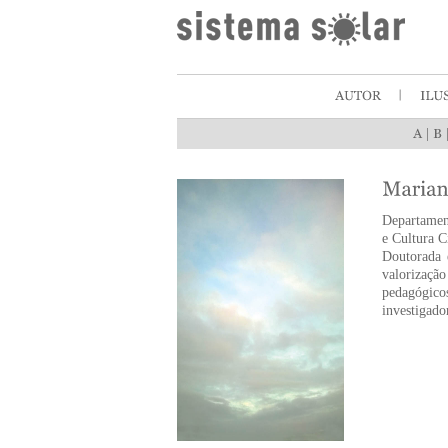
|
Departament
e Cultura C
Doutorada 
valorização
pedagógicos
investigador