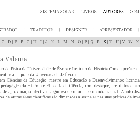
|
|
|
|
|
|
|
|
|
|
|
|
|
|
|
|
|
|
|
|
|
|
o de Física da Universidade de Évora e Instituto de História Contemporânea —
ientífica — pólo da Universidade de Évora.
em Ciências da Educação; mestre em Educação e Desenvolvimento; licenciada
 pedagógica da História e Filosofia da Ciência, com destaque, nos últimos an
 de aproximação afectiva, cognitiva e cultural ao mundo natural. A interdi
es de outras áreas científicas são dimensões a assinalar nas suas práticas de inv