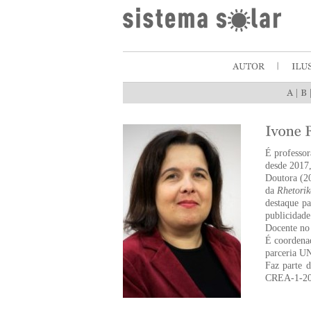
|
É professor
desde 2017
Doutora (20
da
Rhetorik
destaque p
publicidade
Docente no 
É coordena
parceria U
Faz parte 
CREA-1-20