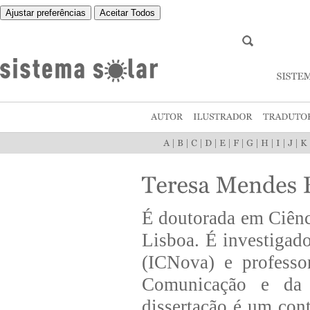
Ajustar preferências
Aceitar Todos
|
|
|
|
|
|
|
|
|
|
É doutorada em Ciên
Lisboa. É investiga
(ICNova) e professo
Comunicação e da 
dissertação é um con